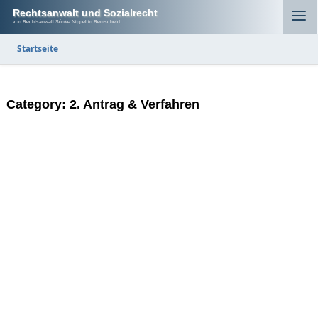
Rechtsanwalt und Sozialrecht
von Rechtsanwalt Sönke Nippel in Remscheid
Startseite
Category:
2. Antrag & Verfahren
Antrag, Mitwirkung, Bescheid und Rechtsbehelfe
in der Sozialhilfe (SGB XII)
Wie beantragt man Sozialhilfe? Erklärung zu Antrag,
Mitwirkungspflichten, Bescheid und Widerspruch nach dem SGB XII –
verständlich erklärt.
... | mehr