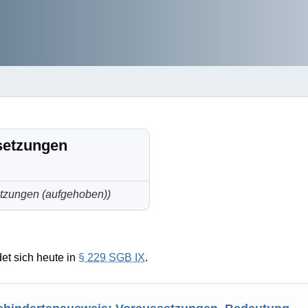
setzungen
etzungen (aufgehoben))
et sich heute in
§ 229 SGB IX
.