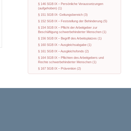
§ 146 SGB IX – Persönliche Voraussetzungen
(aufgehoben) (1)
§ 151 SGB IX- Geltungsbereich (3)
§ 152 SGB IX – Feststellung der Behinderung (5)
§ 154 SGB IX – Pflicht der Arbeitgeber zur
Beschäftigung schwerbehinderter Menschen (1)
§ 156 SGB IX – Begriff des Arbeitsplatzes (1)
§ 160 SGB IX – Ausgleichsabgabe (1)
§ 161 SGB IX – Ausgleichsfonds (2)
§ 164 SGB IX – Pflichten des Arbeitgebers und
Rechte schwerbehinderter Menschen (1)
§ 167 SGB IX – Prävention (2)
§ 168 SGB IX – Erfordernis der Zustimmung (1)
§ 169 SGB IX – Kündigungsfrist (1)
§ 170 SGB IX – Antragsverfahren (1)
§ 171 SGB IX – Entscheidung des Integrationsamtes
(1)
§ 174 SGB IX – Außerordentliche Kündigung (1)
§ 176 SGB IX – Aufgaben des Betriebs- (1)
§ 178 SGB IX – Aufgaben der
Schwerbehindertenvertretung (1)
§ 179 SGB IX – Persönliche Rechte und Pflichten der