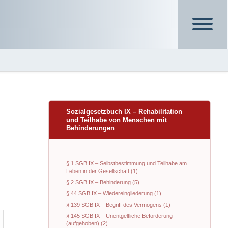
Sozialgesetzbuch IX – Rehabilitation
und Teilhabe von Menschen mit
Behinderungen
§ 1 SGB IX – Selbstbestimmung und Teilhabe am
Leben in der Gesellschaft (1)
§ 2 SGB IX – Behinderung (5)
§ 44 SGB IX – Wiedereingliederung (1)
§ 139 SGB IX – Begriff des Vermögens (1)
§ 145 SGB IX – Unentgeltliche Beförderung
(aufgehoben) (2)