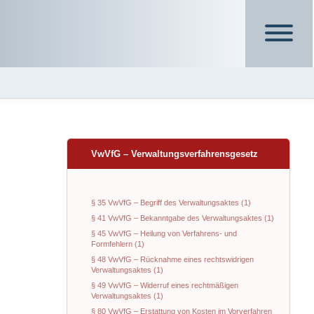
VwVfG – Verwaltungsverfahrensgesetz
§ 35 VwVfG – Begriff des Verwaltungsaktes (1)
§ 41 VwVfG – Bekanntgabe des Verwaltungsaktes (1)
§ 45 VwVfG – Heilung von Verfahrens- und
Formfehlern (1)
§ 48 VwVfG – Rücknahme eines rechtswidrigen
Verwaltungsaktes (1)
§ 49 VwVfG – Widerruf eines rechtmäßigen
Verwaltungsaktes (1)
§ 80 VwVfG – Erstattung von Kosten im Vorverfahren