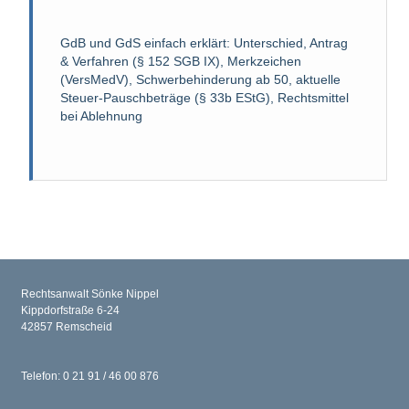
GdB und GdS einfach erklärt: Unterschied, Antrag
& Verfahren (§ 152 SGB IX), Merkzeichen
(VersMedV), Schwerbehinderung ab 50, aktuelle
Steuer-Pauschbeträge (§ 33b EStG), Rechtsmittel
bei Ablehnung
Rechtsanwalt Sönke Nippel
Kippdorfstraße 6-24
42857 Remscheid
Telefon: 0 21 91 / 46 00 876