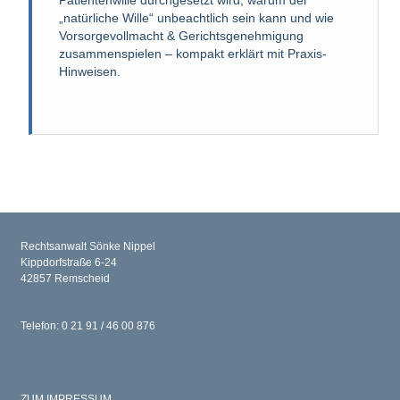
Patientenwille durchgesetzt wird, warum der
„natürliche Wille“ unbeachtlich sein kann und wie
Vorsorgevollmacht & Gerichtsgenehmigung
zusammenspielen – kompakt erklärt mit Praxis-
Hinweisen.
Rechtsanwalt Sönke Nippel
Kippdorfstraße 6-24
42857 Remscheid
Telefon: 0 21 91 / 46 00 876
ZUM IMPRESSUM