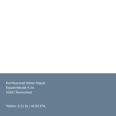
Leistungsausschlüsse beim Bürgergeld für EU-
Ausländer
Wann sind EU-Bürger vom Bürgergeld ausgeschlossen? Überblick zu
§ 7 Abs. 1 SGB II, drei Monate Aufenthalt, Arbeitssuche, Reform
2016/2017 & EuGH-Rechtsprechung.
... | mehr
Rechtsanwalt Sönke Nippel
Kippdorfstraße 6-24
42857 Remscheid
Telefon: 0 21 91 / 46 00 876