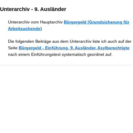
Unterarchiv - 9. Ausländer
Unterarchiv vom Hauptarchiv
Bürgergeld (Grundsicherung für
Arbeitsuchende)
Die folgenden Beiträge aus dem Unterarchiv liste ich auch auf der
Seite
Bürgergeld - Einführung, 9. Ausländer, Asylberechtigte
nach einem Einführungstext systematisch geordnet auf.
Asylbewerberleistungsgesetz (AsylbLG):
Leistungen, Anspruchseinschränkungen, Praxis
Überblick zum Asylbewerberleistungsgesetz (AsylbLG): Wer ist
leistungsberechtigt, welche Leistungen gibt es (§§ 3–7 AsylbLG), wann
greifen Anspruchseinschränkungen (§ 1a AsylbLG) und wie ist das
Verhältnis zu SGB II/XII? Mit BVerfG 18.07.2012.
... | mehr