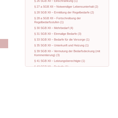
§ 26 SGB XII – Einschränkung (1)
§ 27 a SGB XII – Notwendiger Lebensunterhalt (2)
§ 28 SGB XII – Ermittlung der Regelbedarfe (2)
§ 28 a SGB XII – Fortschreibung der
Regelbedarfsstufen (1)
§ 30 SGB XII – Mehrbedarf (4)
§ 31 SGB XII – Einmalige Bedarfe (3)
§ 33 SGB XII – Bedarfe für die Vorsorge (1)
§ 35 SGB XII – Unterkunft und Heizung (1)
§ 39 SGB XII – Vermutung der Bedarfsdeckung (mit
Kommentierung) (3)
§ 41 SGB XII – Leistungsberechtigte (1)
§ 42 SGB XII – Bedarfe (1)
§ 43 SGB XII – Einsatz von Einkommen und
Vermögen (4)
§ 44 a SGB XII – Vorläufige Entscheidung (1)
§ 44 b SGB XII – Aufrechnung (1)
§ 60 a SGB XII – Sonderregelungen zum Einsatz von
Vermögen (1)
§ 66 a SGB XII –Sonderregelungen zum Einsatz von
Vermögen (1)
§ 74 SGB XII – Bestattungskosten (1)