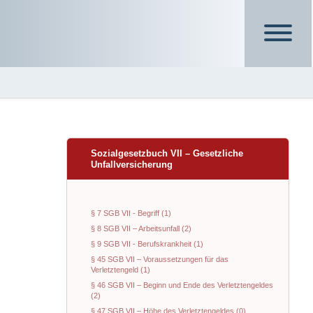
Sozialgesetzbuch VII – Gesetzliche
Unfallversicherung
§ 7 SGB VII - Begriff (1)
§ 8 SGB VII – Arbeitsunfall (2)
§ 9 SGB VII - Berufskrankheit (1)
§ 45 SGB VII – Voraussetzungen für das
Verletztengeld (1)
§ 46 SGB VII – Beginn und Ende des Verletztengeldes
(2)
§ 47 SGB VII – Höhe des Verletztengeldes (0)