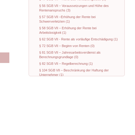
§ 56 SGB VII – Voraussetzungen und Höhe des
Rentenanspruchs (3)
§ 57 SGB VII –Erhöhung der Rente bei
Schwerverletzten (1)
§ 58 SGB VII – Erhöhung der Rente bei
Arbeitslosigkeit (1)
§ 62 SGB VII - Rente als vorläufige Entschädigung (1)
§ 72 SGB VII – Beginn von Renten (0)
§ 81 SGB VII – Jahresarbeitsverdienst als
Berechnungsgrundlage (0)
§ 82 SGB VII – Regelberechnung (1)
§ 104 SGB VII – Beschränkung der Haftung der
Unternehmer (1)
§ 105 SGB VII – Beschränkung der Haftung anderer
im Betrieb tätiger Personen (1)