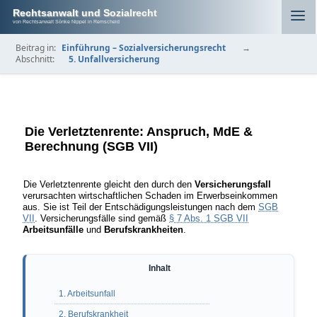
Rechtsanwalt und Sozialrecht
von Rechtsanwalt Sönke Nippel in Remscheid
Beitrag in:
Einführung – Sozialversicherungsrecht
→
Abschnitt:
5. Unfallversicherung
Die Verletztenrente: Anspruch, MdE &
Berechnung (SGB VII)
Die Verletztenrente gleicht den durch den
Versicherungsfall
verursachten wirtschaftlichen Schaden im Erwerbseinkommen
aus. Sie ist Teil der Entschädigungsleistungen nach dem
SGB
VII
. Versicherungsfälle sind gemäß
§ 7 Abs. 1 SGB VII
Arbeitsunfälle
und
Berufskrankheiten
.
1. Arbeitsunfall
2. Berufskrankheit