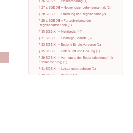
§ 26 SGB XII – Einschränkung (1)
§ 27 a SGB XII – Notwendiger Lebensunterhalt (2)
§ 28 SGB XII – Ermittlung der Regelbedarfe (2)
§ 28 a SGB XII – Fortschreibung der
Regelbedarfsstufen (1)
§ 30 SGB XII – Mehrbedarf (4)
§ 31 SGB XII – Einmalige Bedarfe (3)
§ 33 SGB XII – Bedarfe für die Vorsorge (1)
§ 35 SGB XII – Unterkunft und Heizung (1)
§ 39 SGB XII – Vermutung der Bedarfsdeckung (mit
Kommentierung) (3)
§ 41 SGB XII – Leistungsberechtigte (1)
§ 42 SGB XII – Bedarfe (1)
§ 43 SGB XII – Einsatz von Einkommen und
Vermögen (4)
§ 44 a SGB XII – Vorläufige Entscheidung (1)
§ 44 b SGB XII – Aufrechnung (1)
§ 60 a SGB XII – Sonderregelungen zum Einsatz von
Vermögen (1)
§ 66 a SGB XII –Sonderregelungen zum Einsatz von
Vermögen (1)
§ 74 SGB XII – Bestattungskosten (1)