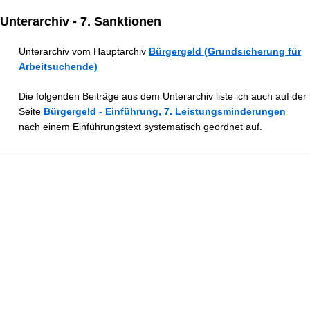
Unterarchiv - 7. Sanktionen
Unterarchiv vom Hauptarchiv
Bürgergeld (Grundsicherung für
Arbeitsuchende)
Die folgenden Beiträge aus dem Unterarchiv liste ich auch auf der
Seite
Bürgergeld - Einführung, 7. Leistungsminderungen
nach einem Einführungstext systematisch geordnet auf.
Sanktionen beim Bürgergeld (SGB II):
Verfassungswidrig oder zulässig?
Sind Sanktionen beim Bürgergeld mit dem Grundgesetz vereinbar? Das
Bundesverfassungsgericht erklärte Teile der §§ 31a und 31b SGB II für
verfassungswidrig – was das Urteil für Leistungsberechtigte bedeutet.
... | mehr