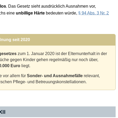
los
. Das Gesetz sieht ausdrücklich Ausnahmen vor,
chs eine
unbillige Härte
bedeuten würde,
§ 94 Abs. 3 Nr. 2
dnung seit 2020
gesetzes
zum 1. Januar 2020 ist der Elternunterhalt in der
prüche gegen Kinder gehen regelmäßig nur noch über,
0.000 Euro
liegt.
e vor allem für
Sonder- und Ausnahmefälle
relevant,
schen Pflege- und Betreuungskonstellationen.
II