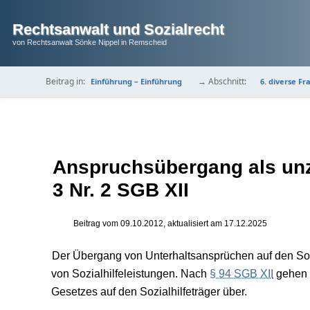
Rechtsanwalt und Sozialrecht
von Rechtsanwalt Sönke Nippel in Remscheid
Beitrag in:
→ Abschnitt:
Einführung – Einführung
6. diverse F
Anspruchsübergang als unz
3 Nr. 2 SGB XII
Beitrag vom
09.10.2012
, aktualisiert am
17.12.2025
Der Übergang von Unterhaltsansprüchen auf den Sozia
von Sozialhilfeleistungen. Nach
§ 94 SGB XII
gehen b
Gesetzes auf den Sozialhilfeträger über.