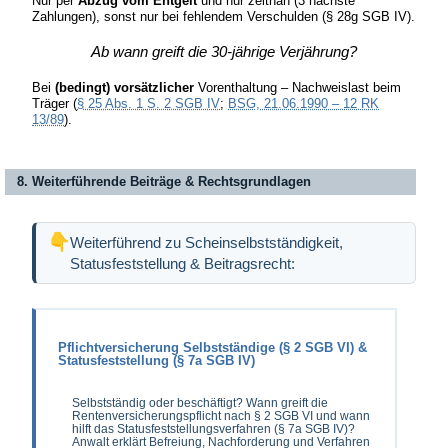
Nur per
Abzug vom Entgelt
und nur zeitnah (3 nächste
Zahlungen), sonst nur bei fehlendem Verschulden (§ 28g SGB IV).
Ab wann greift die 30-jährige Verjährung?
Bei
(bedingt) vorsätzlicher
Vorenthaltung – Nachweislast beim
Träger (
§ 25 Abs. 1 S. 2 SGB IV
;
BSG, 21.06.1990 – 12 RK
13/89
).
8. Weiterführende Beiträge & Rechtsgrundlagen
Weiterführend zu Scheinselbstständigkeit,
Statusfeststellung & Beitragsrecht:
Pflichtversicherung Selbstständige (§ 2 SGB VI) &
Statusfeststellung (§ 7a SGB IV)
Selbstständig oder beschäftigt? Wann greift die
Rentenversicherungspflicht nach § 2 SGB VI und wann
hilft das Statusfeststellungsverfahren (§ 7a SGB IV)?
Anwalt erklärt Befreiung, Nachforderung und Verfahren