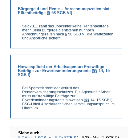
Bürgergeld und Rente – Anrechnungszeiten statt
Pflichtbeiträge (§ 58 SGB VI)
Seit 2011 zahlt das Jobcenter keine Rentenbeiträge
mehr. Beim Bürgergeld entstehen nur noch
Anrechnungszeiten nach § 58 SGB VI, die Wartezeiten
und Ansprüche sichern.
Hinweispflicht der Arbeitsagentur: Freiwillige
Beiträge zur Erwerbsminderungsrente (§§ 14, 15
SGB I)
Bei Sperrzeit droht der Verlust des
Rentenversicherungsschutzes. Die Agentur für Arbeit
muss auf freiwillige Beiträge zur
Erwerbsminderungsrente hinweisen (§§ 14, 15 SGB I).
BSG-Urteil & sozialrechtlicher Herstellungsanspruch im
Überblick.
Siehe auch:
§ 7 Abs. 1 SGB IV
·
§ 7a SGB IV
· § 28e Abs. 1 SGB IV