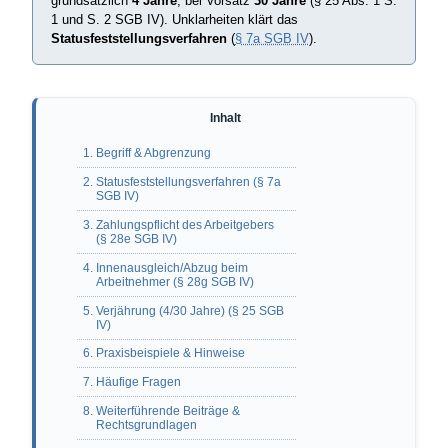
grundsätzlich
4 Jahre
, bei Vorsatz
30 Jahre
(§ 25 Abs. 1 S.
1 und S. 2 SGB IV). Unklarheiten klärt das
Statusfeststellungsverfahren
(
§ 7a SGB IV
).
1. Begriff & Abgrenzung
2. Statusfeststellungsverfahren (§ 7a
SGB IV)
3. Zahlungspflicht des Arbeitgebers
(§ 28e SGB IV)
4. Innenausgleich/Abzug beim
Arbeitnehmer (§ 28g SGB IV)
5. Verjährung (4/30 Jahre) (§ 25 SGB
IV)
6. Praxisbeispiele & Hinweise
7. Häufige Fragen
8. Weiterführende Beiträge &
Rechtsgrundlagen