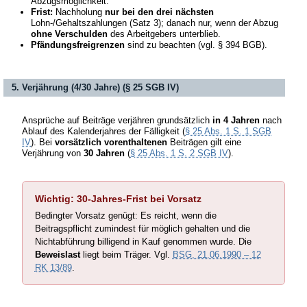
Abzugsmöglichkeit.
Frist:
Nachholung
nur bei den drei nächsten
Lohn-/Gehaltszahlungen (Satz 3); danach nur, wenn der Abzug
ohne Verschulden
des Arbeitgebers unterblieb.
Pfändungsfreigrenzen
sind zu beachten (vgl. § 394 BGB).
5. Verjährung (4/30 Jahre) (§ 25 SGB IV)
Ansprüche auf Beiträge verjähren grundsätzlich
in 4 Jahren
nach
Ablauf des Kalenderjahres der Fälligkeit (
§ 25 Abs. 1 S. 1 SGB
IV
). Bei
vorsätzlich vorenthaltenen
Beiträgen gilt eine
Verjährung von
30 Jahren
(
§ 25 Abs. 1 S. 2 SGB IV
).
Wichtig: 30-Jahres-Frist bei Vorsatz
Bedingter Vorsatz genügt: Es reicht, wenn die
Beitragspflicht zumindest für möglich gehalten und die
Nichtabführung billigend in Kauf genommen wurde. Die
Beweislast
liegt beim Träger. Vgl.
BSG, 21.06.1990 – 12
RK 13/89
.