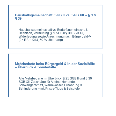
Haushaltsgemeinschaft: SGB II vs. SGB XII – § 9 &
§ 39
Haushaltsgemeinschaft vs. Bedarfsgemeinschaft:
Definition, Vermutung (§ 9 SGB II/§ 39 SGB XII),
Widerlegung sowie Anrechnung nach Bürgergeld-V
(2× RB + KdU, 50 % Überhang).
Mehrbedarfe beim Bürgergeld & in der Sozialhilfe
– Überblick & Sonderfälle
Alle Mehrbedarfe im Überblick: § 21 SGB II und § 30
SGB XII. Zuschläge für Alleinerziehende,
Schwangerschaft, Warmwasser, Ernährung &
Behinderung – mit Praxis-Tipps & Beispielen.