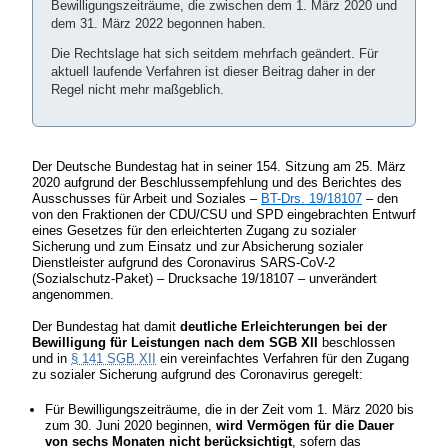
Bewilligungszeiträume, die zwischen dem 1. März 2020 und
dem 31. März 2022 begonnen haben.
Die Rechtslage hat sich seitdem mehrfach geändert. Für
aktuell laufende Verfahren ist dieser Beitrag daher in der
Regel nicht mehr maßgeblich.
Der Deutsche Bundestag hat in seiner 154. Sitzung am 25. März
2020 aufgrund der Beschlussempfehlung und des Berichtes des
Ausschusses für Arbeit und Soziales –
BT-Drs. 19/18107
– den
von den Fraktionen der CDU/CSU und SPD eingebrachten Entwurf
eines Gesetzes für den erleichterten Zugang zu sozialer
Sicherung und zum Einsatz und zur Absicherung sozialer
Dienstleister aufgrund des Coronavirus SARS-CoV-2
(Sozialschutz-Paket) – Drucksache 19/18107 – unverändert
angenommen.
Der Bundestag hat damit
deutliche Erleichterungen bei der
Bewilligung für Leistungen nach dem SGB XII
beschlossen
und in
§ 141 SGB XII
ein vereinfachtes Verfahren für den Zugang
zu sozialer Sicherung aufgrund des Coronavirus geregelt:
Für Bewilligungszeiträume, die in der Zeit vom 1. März 2020 bis
zum 30. Juni 2020 beginnen,
wird Vermögen für die Dauer
von sechs Monaten nicht berücksichtigt
, sofern das