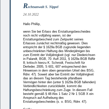
R
echtsanwalt S. Nippel
24.10.2022
Hallo Phillip,
wenn Sie bei Erlass des Erstattungsbescheides
noch nicht volljährig waren, ist der
Erstattungsbescheid zum Zeitpunkt seines
Erlasses zunächst rechtmäßig gewesen. Dies
entspricht der § 1629a BGB zugrunde liegenden
unbeschränkten Haftung des Minderjährigen bis
zum Eintritt der Volljährigkeit (vgl. nur Diederichsen
in Palandt, BGB, 70. Aufl 2011, § 1629a BGB RdNr
8; kritisch hierzu K. Schmidt, Festschrift für
Derleder, 2005, S 601, 607 entsprechend den
Hinweisen in dem oben genannten Urteil des BSG,
Rdnr. 47). Soweit aber bei Eintritt der Volljährigkeit
das an diesem Tag bestehende pfändbare
Vermögen hinter den (unter § 1629a BGB fallenden)
Verbindlichkeiten zurückbleibt, kommt die
Haftungsbeschränkung zum Zuge. In diesem Fall
besteht gemäß § 48 Abs 1 Satz 2 Nr 1 SGB X ein
Anspruch auf Aufhebung des
Erstattungsbescheides (s. o. BSG, Rdnr. 47).