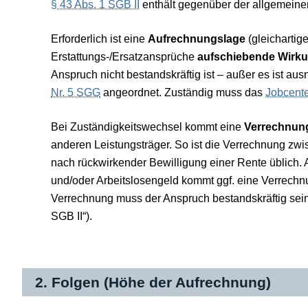
§ 43 Abs. 1 SGB II
enthält gegenüber der allgemein
Erforderlich ist eine
Aufrechnungslage
(gleichartig
Erstattungs-/Ersatzansprüche
aufschiebende Wirk
Anspruch nicht bestandskräftig ist – außer es ist a
Nr. 5 SGG
angeordnet. Zuständig muss das
Jobcent
Bei Zuständigkeitswechsel kommt eine
Verrechnun
anderen Leistungsträger. So ist die Verrechnung z
nach rückwirkender Bewilligung einer Rente üblich.
und/oder Arbeitslosengeld kommt ggf. eine Verrechnu
Verrechnung muss der Anspruch bestandskräftig sein
SGB II“).
2. Folgen (Höhe der Aufrechnung)