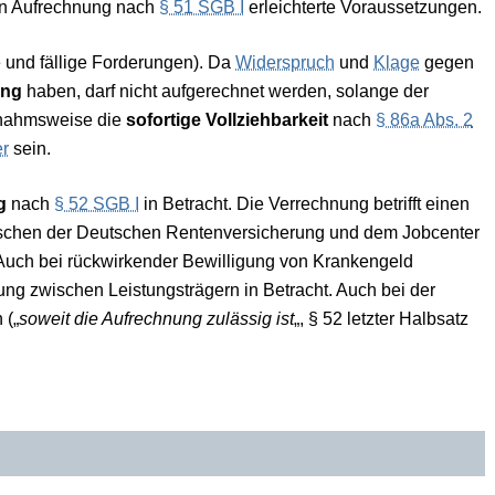
en Aufrechnung nach
§ 51 SGB I
erleichterte Voraussetzungen.
e und fällige Forderungen). Da
Widerspruch
und
Klage
gegen
ung
haben, darf nicht aufgerechnet werden, solange der
usnahmsweise die
sofortige Vollziehbarkeit
nach
§ 86a Abs. 2
er
sein.
g
nach
§ 52 SGB I
in Betracht. Die Verrechnung betrifft einen
wischen der Deutschen Rentenversicherung und dem Jobcenter
 Auch bei rückwirkender Bewilligung von Krankengeld
ng zwischen Leistungsträgern in Betracht. Auch bei der
 („
soweit die Aufrechnung zulässig ist
„, § 52 letzter Halbsatz