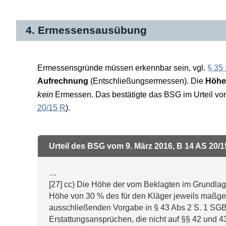
4. Ermessensausübung
Ermessensgründe müssen erkennbar sein, vgl.
§ 35
Aufrechnung
(Entschließungsermessen). Die
Höhe
kein
Ermessen. Das bestätigte das BSG im Urteil vo
20/15 R
).
Urteil des BSG vom 9. März 2016, B 14 AS 20/
…
[27] cc) Die Höhe der vom Beklagten im Grundlag
Höhe von 30 % des für den Kläger jeweils maßge
ausschließenden Vorgabe in § 43 Abs 2 S. 1 SGB 
Erstattungsansprüchen, die nicht auf §§ 42 und 43