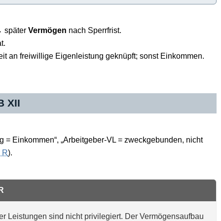
 später
Vermögen
nach Sperrfrist.
t.
eit an freiwillige Eigenleistung geknüpft; sonst Einkommen.
 XII
ung = Einkommen“, „Arbeitgeber-VL = zweckgebunden, nicht
1 R
).
 R
Leistungen sind nicht privilegiert. Der Vermögensaufbau