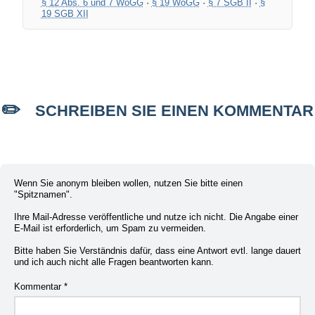
§ 12 Abs. 6 und 7 WoGG
·
§ 19 WoGG
·
§ 7 SGB II
·
§
19 SGB XII
SCHREIBEN SIE EINEN KOMMENTAR
Wenn Sie anonym bleiben wollen, nutzen Sie bitte einen
"Spitznamen".
Ihre Mail-Adresse veröffentliche und nutze ich nicht. Die Angabe einer
E-Mail ist erforderlich, um Spam zu vermeiden.
Bitte haben Sie Verständnis dafür, dass eine Antwort evtl. lange dauert
und ich auch nicht alle Fragen beantworten kann.
Kommentar
*