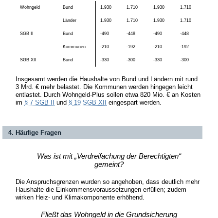
Wohngeld
Bund
1.930
1.710
1.930
1.710
Länder
1.930
1.710
1.930
1.710
SGB II
Bund
-490
-448
-490
-448
Kommunen
-210
-192
-210
-192
SGB XII
Bund
-330
-300
-330
-300
Insgesamt werden die Haushalte von Bund und Ländern mit rund
3 Mrd. € mehr belastet. Die Kommunen werden hingegen leicht
entlastet. Durch Wohngeld-Plus sollen etwa 820 Mio. € an Kosten
im
§ 7 SGB II
und
§ 19 SGB XII
eingespart werden.
4. Häufige Fragen
Was ist mit „Verdreifachung der Berechtigten“
gemeint?
Die Anspruchsgrenzen wurden so angehoben, dass deutlich mehr
Haushalte die Einkommensvoraussetzungen erfüllen; zudem
wirken Heiz- und Klimakomponente erhöhend.
Fließt das Wohngeld in die Grundsicherung