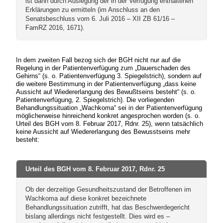
ist dann durch Auslegung der in der Verfügung enthaltenen
Erklärungen zu ermitteln (im Anschluss an den
Senatsbeschluss vom 6. Juli 2016 – XII ZB 61/16 –
FamRZ 2016, 1671).
In dem zweiten Fall bezog sich der BGH nicht nur auf die
Regelung in der Patientenverfügung zum „Dauerschaden des
Gehirns“ (s. o. Patientenverfügung 3. Spiegelstrich), sondern auf
die weitere Bestimmung in der Patientenverfügung „dass keine
Aussicht auf Wiedererlangung des Bewußtseins besteht“ (s. o.
Patientenverfügung, 2. Spiegelstrich). Die vorliegenden
Behandlungssituation „Wachkoma“ sei in der Patientenverfügung
möglicherweise hinreichend konkret angesprochen worden (s. o.
Urteil des BGH vom 8. Februar 2017, Rdnr. 25), wenn tatsächlich
keine Aussicht auf Wiedererlangung des Bewusstseins mehr
besteht:
Urteil des BGH vom 8. Februar 2017, Rdnr. 25
Ob der derzeitige Gesundheitszustand der Betroffenen im
Wachkoma auf diese konkret bezeichnete
Behandlungssituation zutrifft, hat das Beschwerdegericht
bislang allerdings nicht festgestellt. Dies wird es –