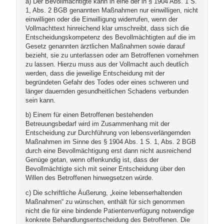
a) Der Bevollmächtigte kann in eine der in § 1904 Abs. 1 S.
1, Abs. 2 BGB genannten Maßnahmen nur einwilligen, nicht
einwilligen oder die Einwilligung widerrufen, wenn der
Vollmachttext hinreichend klar umschreibt, dass sich die
Entscheidungskompetenz des Bevollmächtigten auf die im
Gesetz genannten ärztlichen Maßnahmen sowie darauf
bezieht, sie zu unterlassen oder am Betroffenen vornehmen
zu lassen. Hierzu muss aus der Vollmacht auch deutlich
werden, dass die jeweilige Entscheidung mit der
begründeten Gefahr des Todes oder eines schweren und
länger dauernden gesundheitlichen Schadens verbunden
sein kann.
b) Einem für einen Betroffenen bestehenden
Betreuungsbedarf wird im Zusammenhang mit der
Entscheidung zur Durchführung von lebensverlängernden
Maßnahmen im Sinne des § 1904 Abs. 1 S. 1, Abs. 2 BGB
durch eine Bevollmächtigung erst dann nicht ausreichend
Genüge getan, wenn offenkundig ist, dass der
Bevollmächtigte sich mit seiner Entscheidung über den
Willen des Betroffenen hinwegsetzen würde.
c) Die schriftliche Äußerung, „keine lebenserhaltenden
Maßnahmen“ zu wünschen, enthält für sich genommen
nicht die für eine bindende Patientenverfügung notwendige
konkrete Behandlungsentscheidung des Betroffenen. Die