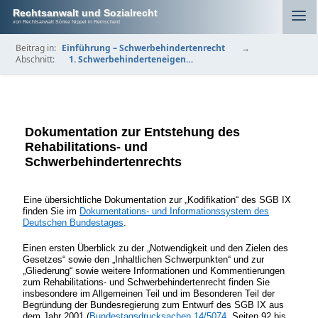
Rechtsanwalt und Sozialrecht
von Rechtsanwalt Sönke Nippel in Remscheid
Beitrag in:
Einführung – Schwerbehindertenrecht
→
Abschnitt:
1. Schwerbehinderten­eigen…
Dokumentation zur Entstehung des
Rehabilitations- und
Schwerbehindertenrechts
Eine übersichtliche Dokumentation zur „Kodifikation“ des SGB IX
finden Sie im
Dokumentations- und Informationssystem des
Deutschen Bundestages
.
Einen ersten Überblick zu der „Notwendigkeit und den Zielen des
Gesetzes“ sowie den „Inhaltlichen Schwerpunkten“ und zur
„Gliederung“ sowie weitere Informationen und Kommentierungen
zum Rehabilitations- und Schwerbehindertenrecht finden Sie
insbesondere im Allgemeinen Teil und im Besonderen Teil der
Begründung der Bundesregierung zum Entwurf des SGB IX aus
dem Jahr 2001 (
Bundestagsdrucksachen 14/5074
, Seiten 92 bis