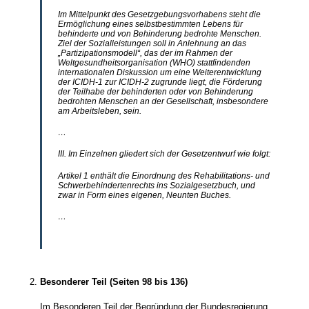
Im Mittelpunkt des Gesetzgebungsvorhabens steht die
Ermöglichung eines selbstbestimmten Lebens für
behinderte und von Behinderung bedrohte Menschen.
Ziel der Sozialleistungen soll in Anlehnung an das
„Partizipationsmodell“, das der im Rahmen der
Weltgesundheitsorganisation (WHO) stattfindenden
internationalen Diskussion um eine Weiterentwicklung
der ICIDH-1 zur ICIDH-2 zugrunde liegt, die Förderung
der Teilhabe der behinderten oder von Behinderung
bedrohten Menschen an der Gesellschaft, insbesondere
am Arbeitsleben, sein.
…
III. Im Einzelnen gliedert sich der Gesetzentwurf wie folgt:
Artikel 1 enthält die Einordnung des Rehabilitations- und
Schwerbehindertenrechts ins Sozialgesetzbuch, und
zwar in Form eines eigenen, Neunten Buches.
…
Besonderer Teil (Seiten 98 bis 136)
Im Besonderen Teil der Begründung der Bundesregierung