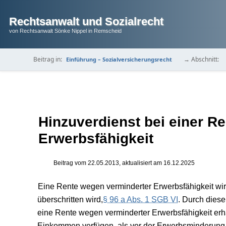
Rechtsanwalt und Sozialrecht
von Rechtsanwalt Sönke Nippel in Remscheid
Beitrag in:
→ Abschnitt:
Einführung – Sozialversicherungsrecht
Hinzuverdienst bei einer R
Erwerbsfähigkeit
Beitrag vom
22.05.2013
, aktualisiert am
16.12.2025
Eine Rente wegen verminderter Erwerbsfähigkeit wird
überschritten wird,
§ 96 a Abs. 1 SGB VI
. Durch diese
eine Rente wegen verminderter Erwerbsfähigkeit erha
Einkommen verfügen, als vor der Erwerbsminderung