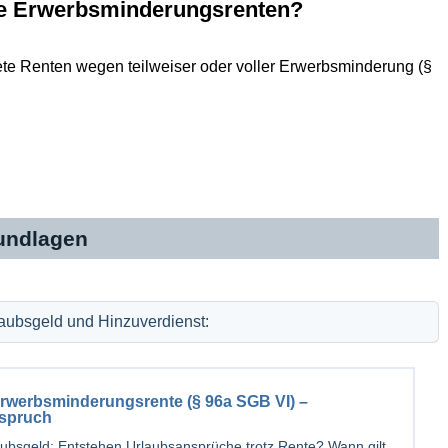
alle Erwerbsminderungsrenten?
ristete Renten wegen teilweiser oder voller Erwerbsminderung (§
rundlagen
aubsgeld und Hinzuverdienst:
 Erwerbsminderungsrente (§ 96a SGB VI) –
nspruch
bsgeld: Entstehen Urlaubsansprüche trotz Rente? Wann gilt