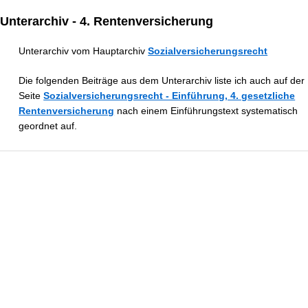
Unterarchiv - 4. Rentenversicherung
Unterarchiv vom Hauptarchiv
Sozialversicherungs­­recht
Die folgenden Beiträge aus dem Unterarchiv liste ich auch auf der
Seite
Sozialversicherungs­recht - Einführung, 4. gesetzliche
Rentenversicherung
nach einem Einführungstext systematisch
geordnet auf.
Vorzeitige Altersrente + volles Gehalt: Wurden
die Folgen der neuen Rechtslage seit 2023
vielfach unterschätzt?
Seit 2023 sind die Hinzuverdienstgrenzen bei vorgezogenen
Altersrenten entfallen. Wann Altersrente, volles Gehalt und weitere
Rentenanwartschaften gleichzeitig möglich sind.
... | mehr