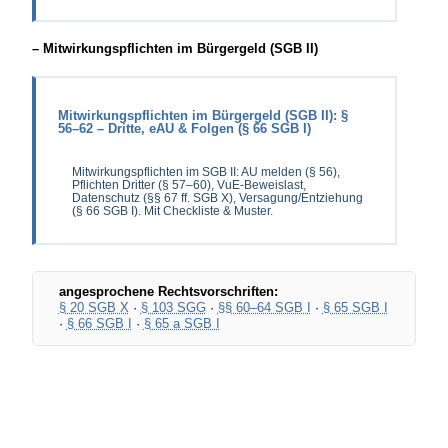
– Mitwirkungspflichten im Bürgergeld (SGB II)
Mitwirkungspflichten im Bürgergeld (SGB II): §
56–62 – Dritte, eAU & Folgen (§ 66 SGB I)
Mitwirkungspflichten im SGB II: AU melden (§ 56),
Pflichten Dritter (§ 57–60), VuE-Beweislast,
Datenschutz (§§ 67 ff. SGB X), Versagung/Entziehung
(§ 66 SGB I). Mit Checkliste & Muster.
angesprochene Rechtsvorschriften:
§ 20 SGB X
·
§ 103 SGG
·
§§ 60–64 SGB I
·
§ 65 SGB I
·
§ 66 SGB I
·
§ 65 a SGB I