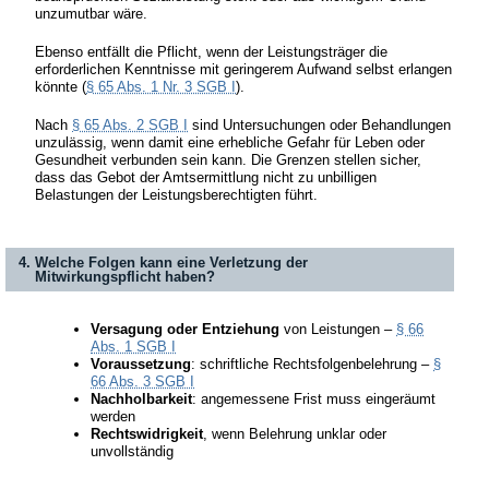
unzumutbar wäre.
Ebenso entfällt die Pflicht, wenn der Leistungsträger die
erforderlichen Kenntnisse mit geringerem Aufwand selbst erlangen
könnte (
§ 65 Abs. 1 Nr. 3 SGB I
).
Nach
§ 65 Abs. 2 SGB I
sind Untersuchungen oder Behandlungen
unzulässig, wenn damit eine erhebliche Gefahr für Leben oder
Gesundheit verbunden sein kann. Die Grenzen stellen sicher,
dass das Gebot der Amtsermittlung nicht zu unbilligen
Belastungen der Leistungsberechtigten führt.
4. Welche Folgen kann eine Verletzung der
Mitwirkungspflicht haben?
Versagung oder Entziehung
von Leistungen –
§ 66
Abs. 1 SGB I
Voraussetzung
: schriftliche Rechtsfolgenbelehrung –
§
66 Abs. 3 SGB I
Nachholbarkeit
: angemessene Frist muss eingeräumt
werden
Rechtswidrigkeit
, wenn Belehrung unklar oder
unvollständig