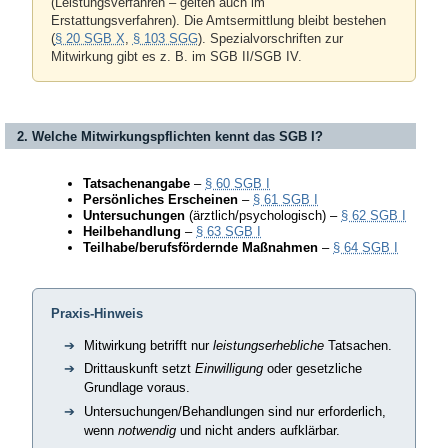
(Leistungsverfahren – gelten auch im
Erstattungsverfahren). Die Amtsermittlung bleibt bestehen
(
§ 20 SGB X
,
§ 103 SGG
). Spezialvorschriften zur
Mitwirkung gibt es z. B. im SGB II/SGB IV.
2. Welche Mitwirkungspflichten kennt das SGB I?
Tatsachenangabe
–
§ 60 SGB I
Persönliches Erscheinen
–
§ 61 SGB I
Untersuchungen
(ärztlich/psychologisch) –
§ 62 SGB I
Heilbehandlung
–
§ 63 SGB I
Teilhabe/berufsfördernde Maßnahmen
–
§ 64 SGB I
Praxis-Hinweis
Mitwirkung betrifft nur
leistungserhebliche
Tatsachen.
Drittauskunft setzt
Einwilligung
oder gesetzliche
Grundlage voraus.
Untersuchungen/Behandlungen sind nur erforderlich,
wenn
notwendig
und nicht anders aufklärbar.