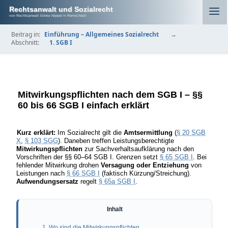
Rechtsanwalt und Sozialrecht
von Rechtsanwalt Sönke Nippel in Remscheid
Beitrag in:
Einführung – Allgemeines Sozialrecht
→
Abschnitt:
1. SGB I
Mitwirkungspflichten nach dem SGB I – §§
60 bis 66 SGB I einfach erklärt
Kurz erklärt:
Im Sozialrecht gilt die
Amtsermittlung
(
§ 20 SGB
X
,
§ 103 SGG
). Daneben treffen Leistungsberechtigte
Mitwirkungspflichten
zur Sachverhaltsaufklärung nach den
Vorschriften der §§ 60–64 SGB I. Grenzen setzt
§ 65 SGB I
. Bei
fehlender Mitwirkung drohen
Versagung oder Entziehung
von
Leistungen nach
§ 66 SGB I
(faktisch Kürzung/Streichung).
Aufwendungsersatz
regelt
§ 65a SGB I
.
1. Wo sind die Mitwirkungspflichten