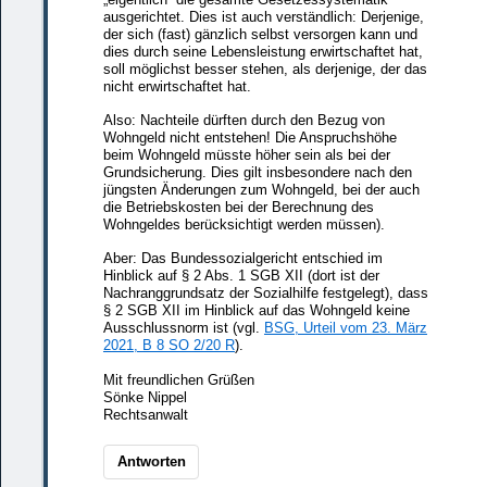
ausgerichtet. Dies ist auch verständlich: Derjenige,
der sich (fast) gänzlich selbst versorgen kann und
dies durch seine Lebensleistung erwirtschaftet hat,
soll möglichst besser stehen, als derjenige, der das
nicht erwirtschaftet hat.
Also: Nachteile dürften durch den Bezug von
Wohngeld nicht entstehen! Die Anspruchshöhe
beim Wohngeld müsste höher sein als bei der
Grundsicherung. Dies gilt insbesondere nach den
jüngsten Änderungen zum Wohngeld, bei der auch
die Betriebskosten bei der Berechnung des
Wohngeldes berücksichtigt werden müssen).
Aber: Das Bundessozialgericht entschied im
Hinblick auf § 2 Abs. 1 SGB XII (dort ist der
Nachranggrundsatz der Sozialhilfe festgelegt), dass
§ 2 SGB XII im Hinblick auf das Wohngeld keine
Ausschlussnorm ist (vgl.
BSG, Urteil vom 23. März
2021, B 8 SO 2/20 R
).
Mit freundlichen Grüßen
Sönke Nippel
Rechtsanwalt
Antworten