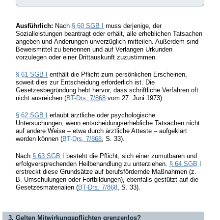
Ausführlich:
Nach
§ 60 SGB I
muss derjenige, der
Sozialleistungen beantragt oder erhält, alle erheblichen Tatsachen
angeben und Änderungen unverzüglich mitteilen. Außerdem sind
Beweismittel zu benennen und auf Verlangen Urkunden
vorzulegen oder einer Drittauskunft zuzustimmen.
§ 61 SGB I
enthält die Pflicht zum persönlichen Erscheinen,
soweit dies zur Entscheidung erforderlich ist. Die
Gesetzesbegründung hebt hervor, dass schriftliche Verfahren oft
nicht ausreichen (
BT-Drs. 7/868
vom 27. Juni 1973).
§ 62 SGB I
erlaubt ärztliche oder psychologische
Untersuchungen, wenn entscheidungserhebliche Tatsachen nicht
auf andere Weise – etwa durch ärztliche Atteste – aufgeklärt
werden können (
BT-Drs. 7/868
, S. 33).
Nach
§ 63 SGB I
besteht die Pflicht, sich einer zumutbaren und
erfolgversprechenden Heilbehandlung zu unterziehen.
§ 64 SGB I
erstreckt diese Grundsätze auf berufsfördernde Maßnahmen (z.
B. Umschulungen oder Fortbildungen), ebenfalls gestützt auf die
Gesetzesmaterialien (
BT-Drs. 7/868
, S. 33).
3. Gelten Mitwirkungspflichten grenzenlos?