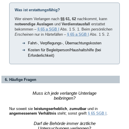
Was ist erstattungsfähig?
Wer einem Verlangen nach
§§ 61, 62
nachkommt, kann
notwendige Auslagen
und
Verdienstausfall
erstattet
bekommen –
§ 65 a SGB I
Abs. 1 S. 1. Beim
persönlichen
Erscheinen
nur in
Härtefällen
–
§ 65 a SGB I
Abs. 1 S. 2.
Fahrt-, Verpflegungs-, Übernachtungskosten
Kosten für Begleitperson/Haushaltshilfe (bei
Erforderlichkeit)
6. Häufige Fragen
Muss ich jede verlangte Unterlage
beibringen?
Nur soweit sie
leistungserheblich
,
zumutbar
und in
angemessenem Verhältnis
steht; sonst greift
§ 65 SGB I
.
Darf die Behörde immer ärztliche
Untersuchungen verlangen?