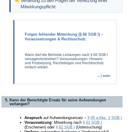
Vertiefung zu den Folgen der Verletzung einer
Mitwirkungspflicht:
Folgen fehlender Mitwirkung (§ 66 SGB I) –
Voraussetzungen & Rechtsschutz
Wann darf die Behörde Leistungen nach § 66 SGB I
versagen/entziehen? Voraussetzungen, Hinweis-
und Fristsetzung, Rechtsfolgen und Rechtsschutz
einfach erklärt.
... | mehr
5. Kann der Berechtigte Ersatz für seine Aufwendungen
verlangen?
Anspruch
auf Aufwendungsersatz –
§ 65 a Abs. 1 SGB I
Voraussetzung
: Mitwirkung nach
§ 61 SGB I
(Erscheinen) oder
§ 62 SGB I
(Untersuchung)
Umfang
: notwendige Auslagen + Verdienstausfall