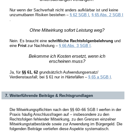
Nur wenn der Sachverhalt nicht anders aufklärbar ist und keine
unzumutbaren Risiken bestehen –
§ 62 SGB I
,
§ 65 Abs. 2 SGB I
.
Ohne Mitwirkung sofort Leistung weg?
Nein. Es braucht eine
schriftliche Rechtsfolgenbelehrung
und
eine
Frist
zur Nachholung –
§ 66 Abs. 3 SGB I
.
Bekomme ich Kosten ersetzt, wenn ich
erscheinen muss?
Ja, für
§§ 61, 62
grundsätzlich Aufwendungsersatz/
Verdienstausfall; bei § 61 nur in
Härtefällen
–
§ 65 a SGB I
.
7. Weiterführende Beiträge & Rechtsgrundlagen
Die Mitwirkungspflichten nach den §§ 60–66 SGB I werfen in der
Praxis häufig Anschlussfragen auf – insbesondere zu den
Rechtsfolgen fehlender Mitwirkung, zu den Grenzen einzelner
Mitwirkungstatbestände sowie zur Anwendung im Bürgergeld. Die
folgenden Beiträge vertiefen diese Aspekte systematisch.