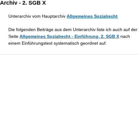
Archiv - 2. SGB X
Unterarchiv vom Hauptarchiv
Allgemeines Sozialrecht
Die folgenden Beiträge aus dem Unterarchiv liste ich auch auf der
Seite
Allgemeines Sozialrecht - Einführung, 2. SGB X
nach
einem Einführungstext systematisch geordnet auf.
Erstattung zu Unrecht erbrachter Leistungen
Wann müssen Sozialleistungen nach § 50 SGB X erstattet werden?
Voraussetzungen, Fristen und Praxis-Hinweise zur Rückforderung –
einfach erklärt
... | mehr
Die Rechtsbehelfsbelehrung beim