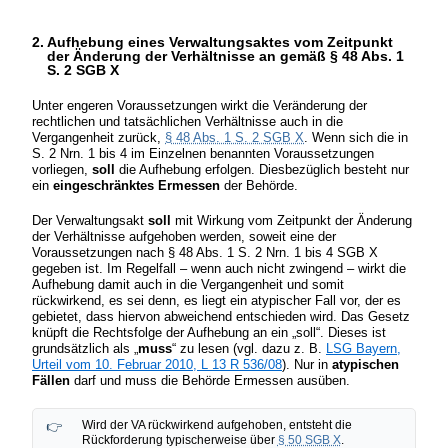
2. Aufhebung eines Verwaltungsaktes vom Zeitpunkt
der Änderung der Verhältnisse an gemäß § 48 Abs. 1
S. 2 SGB X
Unter engeren Voraussetzungen wirkt die Veränderung der
rechtlichen und tatsächlichen Verhältnisse auch in die
Vergangenheit zurück,
§ 48 Abs. 1 S. 2 SGB X
. Wenn sich die in
S. 2 Nrn. 1 bis 4 im Einzelnen benannten Voraussetzungen
vorliegen,
soll
die Aufhebung erfolgen. Diesbezüglich besteht nur
ein
eingeschränktes Ermessen
der Behörde.
Der Verwaltungsakt
soll
mit Wirkung vom Zeitpunkt der Änderung
der Verhältnisse aufgehoben werden, soweit eine der
Voraussetzungen nach § 48 Abs. 1 S. 2 Nrn. 1 bis 4 SGB X
gegeben ist. Im Regelfall – wenn auch nicht zwingend – wirkt die
Aufhebung damit auch in die Vergangenheit und somit
rückwirkend, es sei denn, es liegt ein atypischer Fall vor, der es
gebietet, dass hiervon abweichend entschieden wird. Das Gesetz
knüpft die Rechtsfolge der Aufhebung an ein „soll“. Dieses ist
grundsätzlich als „
muss
“ zu lesen (vgl. dazu z. B.
LSG Bayern,
Urteil vom 10. Februar 2010, L 13 R 536/08
). Nur in
atypischen
Fällen
darf und muss die Behörde Ermessen ausüben.
Wird der VA rückwirkend aufgehoben, entsteht die
Rückforderung typischerweise über
§ 50 SGB X
.