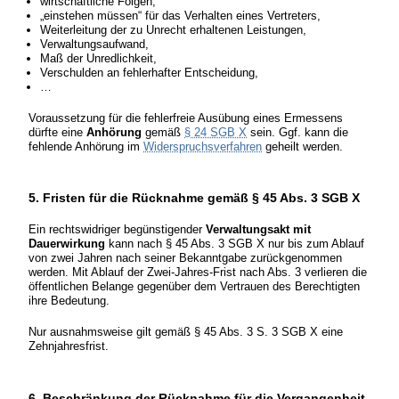
wirtschaftliche Folgen,
„einstehen müssen“ für das Verhalten eines Vertreters,
Weiterleitung der zu Unrecht erhaltenen Leistungen,
Verwaltungsaufwand,
Maß der Unredlichkeit,
Verschulden an fehlerhafter Entscheidung,
…
Voraussetzung für die fehlerfreie Ausübung eines Ermessens
dürfte eine
Anhörung
gemäß
§ 24 SGB X
sein. Ggf. kann die
fehlende Anhörung im
Widerspruchsverfahren
geheilt werden.
5. Fristen für die Rücknahme gemäß § 45 Abs. 3 SGB X
Ein rechtswidriger begünstigender
Verwaltungsakt mit
Dauerwirkung
kann nach § 45 Abs. 3 SGB X nur bis zum Ablauf
von zwei Jahren nach seiner Bekanntgabe zurückgenommen
werden. Mit Ablauf der Zwei-Jahres-Frist nach Abs. 3 verlieren die
öffentlichen Belange gegenüber dem Vertrauen des Berechtigten
ihre Bedeutung.
Nur ausnahmsweise gilt gemäß § 45 Abs. 3 S. 3 SGB X eine
Zehnjahresfrist.
6. Beschränkung der Rücknahme für die Vergangenheit