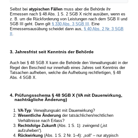
Selbst bei
atypischen Fällen
muss aber die Behörde ihr
Ermessen nach § 48 Abs. 1 S. 2 SGB X nicht ausüben, wenn es
z. B. um die Rückforderung von Leistungen nach dem SGB II und
SGB III geht. Dann gilt
§ 330 Abs. 3 SGB III
. Eine
Ermessensausübung scheidet dann aus,
§ 40 Abs. 2 Nr. 3 SGB
II
.
3. Jahresfrist seit Kenntnis der Behörde
Auch bei § 48 SGB X kann die Behörde den Verwaltungsakt in der
Regel den Bescheid nur innerhalb eines Jahres seit Kenntnis der
Tatsachen aufheben, welche die Aufhebung rechtfertigen, § 48
Abs. 4 SGB X.
4. Prüfungsschema § 48 SGB X (VA mit Dauerwirkung,
nachträgliche Änderung)
VA-Typ
: Verwaltungsakt mit Dauerwirkung?
Wesentliche Änderung
der tatsächlichen/rechtlichen
Verhältnisse
nach
Erlass?
Rechtsfolge Zukunft
(Abs. 1 S. 1): zwingend („ist
aufzuheben“).
Rückwirkung
(Abs. 1 S. 2 Nr. 1–4): „soll“ – nur atypisch