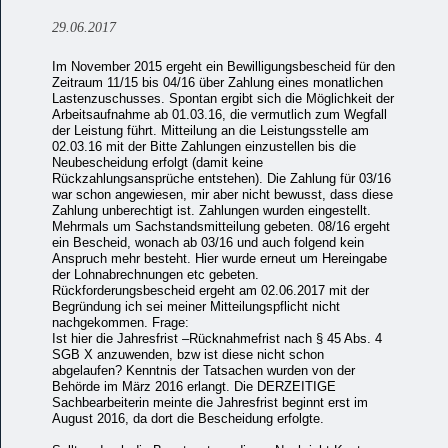
29.06.2017
Im November 2015 ergeht ein Bewilligungsbescheid für den
Zeitraum 11/15 bis 04/16 über Zahlung eines monatlichen
Lastenzuschusses. Spontan ergibt sich die Möglichkeit der
Arbeitsaufnahme ab 01.03.16, die vermutlich zum Wegfall
der Leistung führt. Mitteilung an die Leistungsstelle am
02.03.16 mit der Bitte Zahlungen einzustellen bis die
Neubescheidung erfolgt (damit keine
Rückzahlungsansprüche entstehen). Die Zahlung für 03/16
war schon angewiesen, mir aber nicht bewusst, dass diese
Zahlung unberechtigt ist. Zahlungen wurden eingestellt.
Mehrmals um Sachstandsmitteilung gebeten. 08/16 ergeht
ein Bescheid, wonach ab 03/16 und auch folgend kein
Anspruch mehr besteht. Hier wurde erneut um Hereingabe
der Lohnabrechnungen etc gebeten.
Rückforderungsbescheid ergeht am 02.06.2017 mit der
Begründung ich sei meiner Mitteilungspflicht nicht
nachgekommen. Frage:
Ist hier die Jahresfrist –Rücknahmefrist nach § 45 Abs. 4
SGB X anzuwenden, bzw ist diese nicht schon
abgelaufen? Kenntnis der Tatsachen wurden von der
Behörde im März 2016 erlangt. Die DERZEITIGE
Sachbearbeiterin meinte die Jahresfrist beginnt erst im
August 2016, da dort die Bescheidung erfolgte.