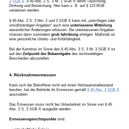
3 SGB X
. § 45 Abs. 2 S. 3 Nr. 1 SGB X nennt Täuschung,
Drohung und Bestechung. Hier kann z. B. auf § 123 BGB
verweisen werden.
§ 45 Abs. 2 S. 3 Nrn. 2 und 3 SGB X kann mit „unrichtigen oder
unvollständigen Angaben“ auch eine
unterlassene Mitteilung
wesentlicher Änderungen erfassen. Die unterlassenen Angaben
müssen dann zumindest
grob fahrlässig
erfolgen. Maßstab ist
eine persönliche Urteils- und Kritikfähigkeit.
Bei der Kenntnis im Sinne des § 45 Abs. 3 S. 3 Nr. 3 SGB X ist
auf den
Zeitpunkt der Bekanntgabe
des rechtswidrigen
Bescheides abzustellen.
4. Rücknahmeermessen
Kann sich der Betroffene nicht auf einen Vertrauenstatbestand
berufen, hat die Behörde ihr Ermessen gemäß
§ 45 Abs. 1 SGB X
auszuüben.
Das Ermessen muss nicht bei Unlauterkeit im Sinne von § 45
Abs. 2 S. 3 SGB X ausgeübt werden.
Ermessensgesichtspunkte
sind: