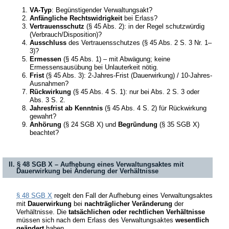
VA-Typ
: Begünstigender Verwaltungsakt?
Anfängliche Rechtswidrigkeit
bei Erlass?
Vertrauensschutz
(§ 45 Abs. 2): in der Regel schutzwürdig
(Verbrauch/Disposition)?
Ausschluss
des Vertrauensschutzes (§ 45 Abs. 2 S. 3 Nr. 1–
3)?
Ermessen
(§ 45 Abs. 1) – mit Abwägung; keine
Ermessensausübung bei Unlauterkeit nötig.
Frist
(§ 45 Abs. 3): 2-Jahres-Frist (Dauerwirkung) / 10-Jahres-
Ausnahmen?
Rückwirkung
(§ 45 Abs. 4 S. 1): nur bei Abs. 2 S. 3 oder
Abs. 3 S. 2.
Jahresfrist ab Kenntnis
(§ 45 Abs. 4 S. 2) für Rückwirkung
gewahrt?
Anhörung
(§ 24 SGB X) und
Begründung
(§ 35 SGB X)
beachtet?
II. § 48 SGB X – Aufhebung eines Verwaltungsaktes mit
Dauerwirkung bei Änderung der Verhältnisse
§ 48 SGB X
regelt den Fall der Aufhebung eines Verwaltungsaktes
mit
Dauerwirkung
bei
nachträglicher Veränderung
der
Verhältnisse. Die
tatsächlichen oder rechtlichen Verhältnisse
müssen sich nach dem Erlass des Verwaltungsaktes
wesentlich
geändert
haben.