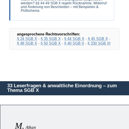
werden? §§ 44-49 SGB X regeln Rücknahme, Widerruf
und Änderung von Bescheiden – mit Beispielen &
Prüfschema
angesprochene Rechtsvorschriften:
§ 24 SGB X
·
§ 35 SGB X
·
§ 44 SGB X
·
§ 45 SGB X
·
§ 48 SGB X
·
§ 50 SGB X
·
§ 40 SGB II
·
§ 330 SGB III
33 Leserfragen & anwaltliche Einordnung – zum
Thema SGB X
M.
Alkan