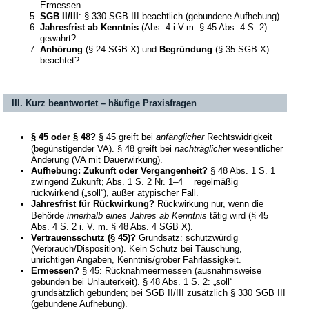
Ermessen.
SGB II/III
: § 330 SGB III beachtlich (gebundene Aufhebung).
Jahresfrist ab Kenntnis
(Abs. 4 i.V.m. § 45 Abs. 4 S. 2)
gewahrt?
Anhörung
(§ 24 SGB X) und
Begründung
(§ 35 SGB X)
beachtet?
III. Kurz beantwortet – häufige Praxisfragen
§ 45 oder § 48?
§ 45 greift bei
anfänglicher
Rechtswidrigkeit
(begünstigender VA). § 48 greift bei
nachträglicher
wesentlicher
Änderung (VA mit Dauerwirkung).
Aufhebung: Zukunft oder Vergangenheit?
§ 48 Abs. 1 S. 1 =
zwingend Zukunft; Abs. 1 S. 2 Nr. 1–4 = regelmäßig
rückwirkend („soll“), außer atypischer Fall.
Jahresfrist für Rückwirkung?
Rückwirkung nur, wenn die
Behörde
innerhalb eines Jahres ab Kenntnis
tätig wird (§ 45
Abs. 4 S. 2 i. V. m. § 48 Abs. 4 SGB X).
Vertrauensschutz (§ 45)?
Grundsatz: schutzwürdig
(Verbrauch/Disposition). Kein Schutz bei Täuschung,
unrichtigen Angaben, Kenntnis/grober Fahrlässigkeit.
Ermessen?
§ 45: Rücknahmeermessen (ausnahmsweise
gebunden bei Unlauterkeit). § 48 Abs. 1 S. 2: „soll“ =
grundsätzlich gebunden; bei SGB II/III zusätzlich § 330 SGB III
(gebundene Aufhebung).