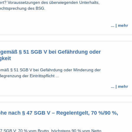
chert? Voraussetzungen des überwiegenden Unterhalts,
Rechtsprechung des BSG.
... | mehr
 gemäß § 51 SGB V bei Gefährdung oder
gkeit
gemäß § 51 SGB V bei Gefährdung oder Minderung der
grenzung der Eintrittspflicht ...
... | mehr
e nach § 47 SGB V – Regelentgelt, 70 %/90 %,
47 SGB V: 70 % vom Brutto, höchstens 90 % vom Netto.